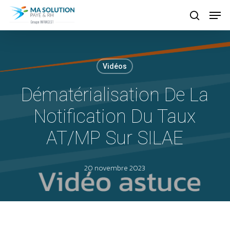
Skip
Menu
Menu
search
to
main
content
Vidéos
Dématérialisation De La
Notification Du Taux
AT/MP Sur SILAE
20 novembre 2023