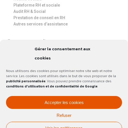
Plateforme RH et sociale
Audit RH & Social
Prestation de conseil en RH
Autres services d’assistance
Ressources en ligne
Gérer le consentement aux
Fiches pratiques
Modèles de document
cookies
Guide du pouvoir disciplinaire
Livre blanc : tout savoir sur la période d’essai en CDD et
Nous utilisons des cookies pour optimiser notre site web et notre
CDI
service. Les cookies sont utilisés dans le but de vous proposer de la
Nos vidéos
publicité personnalisée
. Vous pouvez prendre connaissance des
conditions d'utilisation et de confidentialité de Google
.
Actus
Accepter les cookies
Nous contacter
Refuser