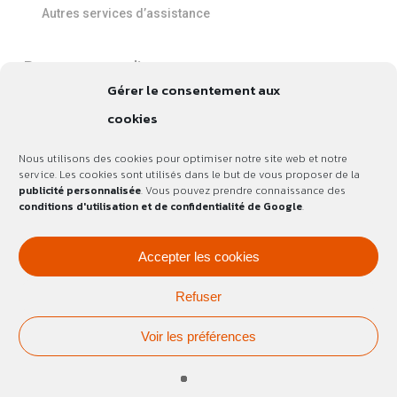
Autres services d’assistance
Ressources en ligne
Gérer le consentement aux
Fiches pratiques
Modèles de document
cookies
Guide du pouvoir disciplinaire
Livre blanc : tout savoir sur la période d’essai en CDD et
Nous utilisons des cookies pour optimiser notre site web et notre
CDI
service. Les cookies sont utilisés dans le but de vous proposer de la
Nos vidéos
publicité personnalisée
. Vous pouvez prendre connaissance des
conditions d'utilisation et de confidentialité de Google
.
Actus
Accepter les cookies
Nous contacter
Refuser
Voir les préférences
©Ma Solution Paye & RH |
Mentions légales
|
Politique de