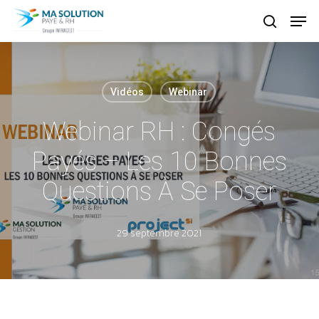
Skip
Menu
Menu
search
to
main
content
Vidéos
Webinar
Webinar RH : Congés
Payés – Les 10 Bonnes
Questions À Se Poser
29 septembre 2021