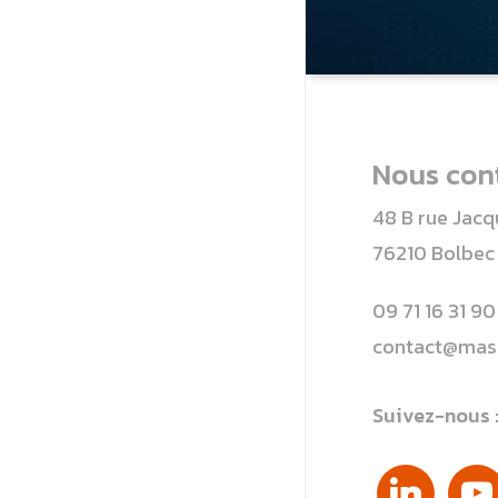
Nous con
48 B rue Jac
76210 Bolbec
09 71 16 31 90
contact@maso
Suivez-nous 
linkedin
yout