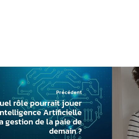
Précédent
uel rôle pourrait jouer
’Intelligence Artificielle
a gestion de la paie de
demain ?