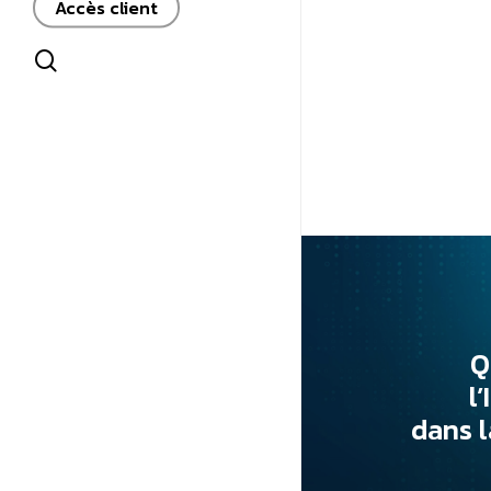
Accès client
search
Q
l
dans l