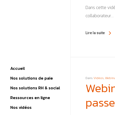
Dans cette vidé
collaborateur…
Lire la suite
Accueil
Nos solutions de paie
Dans
Vidéos
,
Webina
Webin
Externalisation de la paie
Nos solutions RH & social
Mise à disposition Silae
Hotline sociale
passe
Ressources en ligne
Contrat d’assistance paie &
Plateforme RH et sociale
social
Fiches pratiques
Nos vidéos
Audit RH & Social
Services complémentaires
Modèles de document