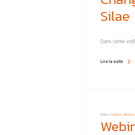
Silae
Dans cette vid
Lire la suite
Dans
Vidéos
,
Webina
Webin